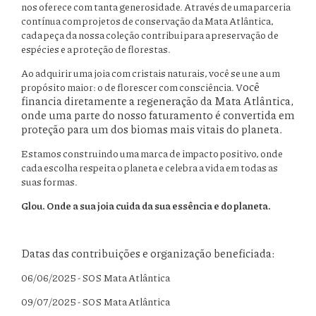
nos oferece com tanta generosidade. Através de uma parceria
contínua com projetos de conservação da Mata Atlântica,
cada peça da nossa coleção contribui para a preservação de
espécies e a proteção de florestas.
Ao adquirir uma joia com cristais naturais, você se une a um
ocê
propósito maior: o de florescer com consciência. V
financia diretamente a regeneração da Mata Atlântica,
onde uma parte do nosso faturamento é convertida em
proteção para um dos biomas mais vitais do planeta.
Estamos construindo uma marca de impacto positivo, onde
cada escolha respeita o planeta e celebra a vida em todas as
suas formas.
Glou. Onde a sua joia cuida da sua essência e do planeta.
Datas das contribuições e organização beneficiada:
06/06/2025 - SOS Mata Atlântica
09/07/2025 - SOS Mata Atlântica