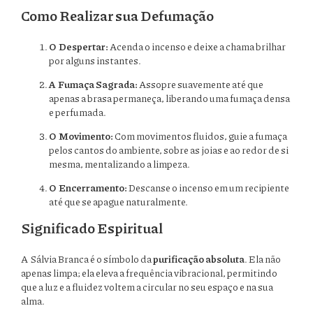
Como Realizar sua Defumação
O Despertar:
Acenda o incenso e deixe a chama brilhar
por alguns instantes.
A Fumaça Sagrada:
Assopre suavemente até que
apenas a brasa permaneça, liberando uma fumaça densa
e perfumada.
O Movimento:
Com movimentos fluidos, guie a fumaça
pelos cantos do ambiente, sobre as joias e ao redor de si
mesma, mentalizando a limpeza.
O Encerramento:
Descanse o incenso em um recipiente
até que se apague naturalmente.
Significado Espiritual
A Sálvia Branca é o símbolo da
purificação absoluta
. Ela não
apenas limpa; ela eleva a frequência vibracional, permitindo
que a luz e a fluidez voltem a circular no seu espaço e na sua
alma.