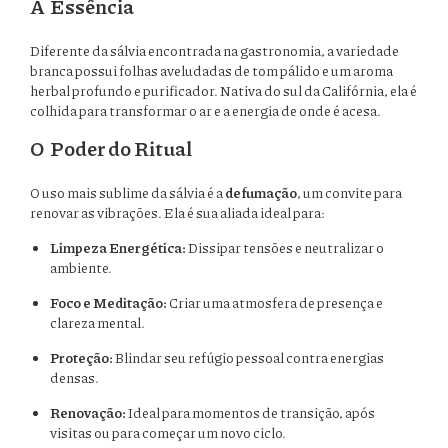
A Essência
Diferente da sálvia encontrada na gastronomia, a variedade
branca possui folhas aveludadas de tom pálido e um aroma
herbal profundo e purificador. Nativa do sul da Califórnia, ela é
colhida para transformar o ar e a energia de onde é acesa.
O Poder do Ritual
O uso mais sublime da sálvia é a
defumação
, um convite para
renovar as vibrações. Ela é sua aliada ideal para:
Limpeza Energética:
Dissipar tensões e neutralizar o
ambiente.
Foco e Meditação:
Criar uma atmosfera de presença e
clareza mental.
Proteção:
Blindar seu refúgio pessoal contra energias
densas.
Renovação:
Ideal para momentos de transição, após
visitas ou para começar um novo ciclo.