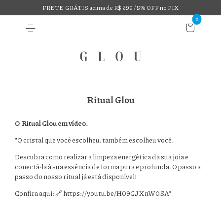
FRETE GRÁTIS acima de R$ 299 / 5% OFF no PIX
0
Ritual Glou
.
O Ritual Glou em vídeo
"O cristal que você escolheu, também escolheu você.
Descubra como realizar a limpeza energética da sua joia e
conectá-la à sua essência de forma pura e profunda. O passo a
passo do nosso ritual já está disponível!
Confira aqui: 🔗
https://youtu.be/H09GJXnW0SA
"