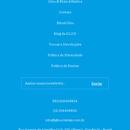
Glou & Mata Atlântica
Contato
Ritual Glou
Blog da GLOU
Trocas e Devoluções
Política de Privacidade
Política de Envios
5511918408834
(11) 918408834
info@gloucristais.com.br
Rua Gomes de Carvalho 1146, Vila Olimpia, São Paulo - Brasil