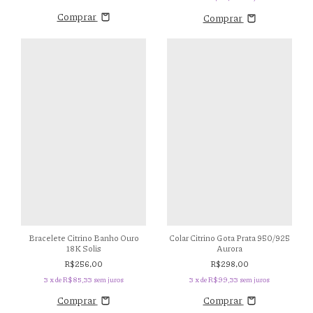
Comprar
Comprar
Bracelete Citrino Banho Ouro
Colar Citrino Gota Prata 950/925
18K Solis
Aurora
R$256,00
R$298,00
3
x de
R$85,33
sem juros
3
x de
R$99,33
sem juros
Comprar
Comprar