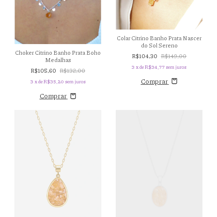
Colar Citrino Banho Prata Nascer
do Sol Sereno
Choker Citrino Banho Prata Boho
R$104,30
R$149,00
Medalhas
3
x de
R$34,77
sem juros
R$105,60
R$132,00
Comprar
3
x de
R$35,20
sem juros
Comprar