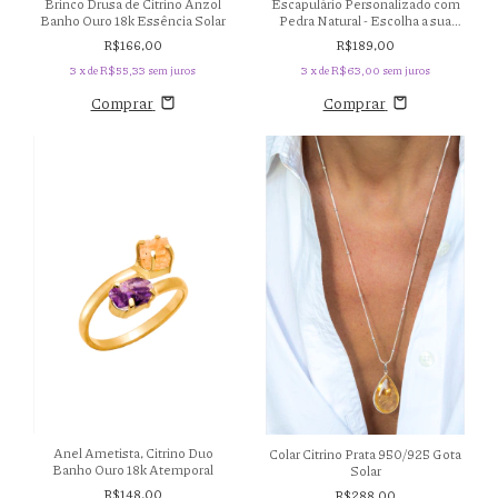
Brinco Drusa de Citrino Anzol
Escapulário Personalizado com
Banho Ouro 18k Essência Solar
Pedra Natural - Escolha a sua
Pedra - Banho Prata 925
R$166,00
R$189,00
3
x de
R$55,33
sem juros
3
x de
R$63,00
sem juros
Comprar
Comprar
Anel Ametista, Citrino Duo
Colar Citrino Prata 950/925 Gota
Banho Ouro 18k Atemporal
Solar
R$148,00
R$288,00