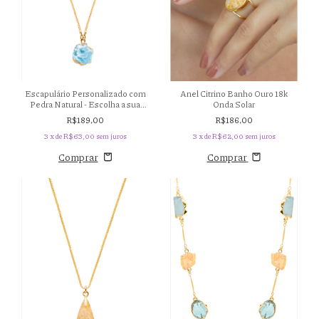
Anel Citrino Banho Ouro 18k
Escapulário Personalizado com
Onda Solar
Pedra Natural - Escolha a sua
Pedra - Banho Ouro 18k
R$186,00
R$189,00
3
x de
R$62,00
sem juros
3
x de
R$63,00
sem juros
Comprar