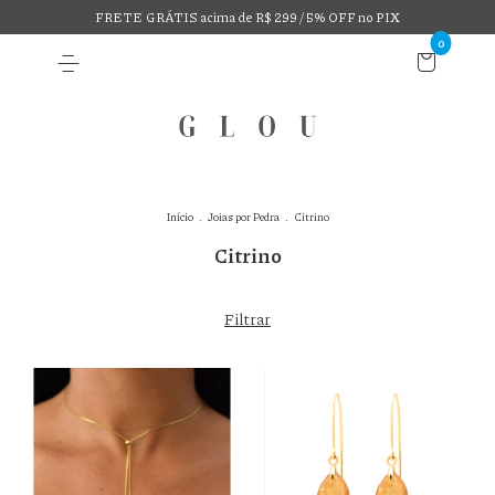
FRETE GRÁTIS acima de R$ 299 / 5% OFF no PIX
0
Início
.
Joias por Pedra
.
Citrino
Citrino
Filtrar