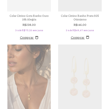
Colar Citrino Banho Prata 925
Colar Citrino Gota Banho Ouro
Otimismo
18k Alegria
R$146,00
R$238,00
3
x de
R$48,67
sem juros
3
x de
R$79,33
sem juros
Comprar
Comprar