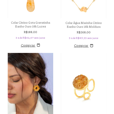
Colar Citrino Gota Gravatinha
Colar Água Marinha Citrino
Banho Ouro 18k Luzes
Banho Ouro 18k Moldura
R$188,00
R$268,00
3
x de
R$62,67
sem juros
3
x de
R$89,33
sem juros
Comprar
Comprar