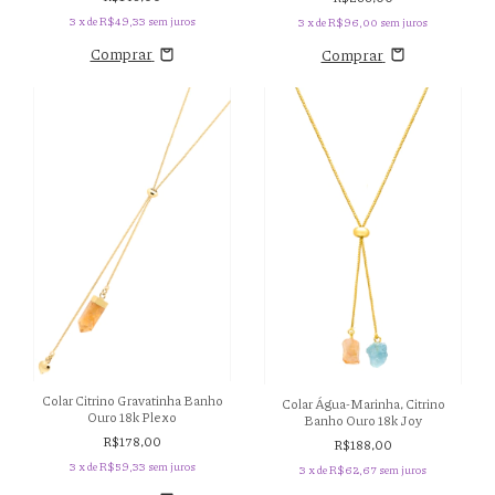
3
x de
R$49,33
sem juros
3
x de
R$96,00
sem juros
Comprar
Comprar
Colar Citrino Gravatinha Banho
Colar Água-Marinha, Citrino
Ouro 18k Plexo
Banho Ouro 18k Joy
R$178,00
R$188,00
3
x de
R$59,33
sem juros
3
x de
R$62,67
sem juros