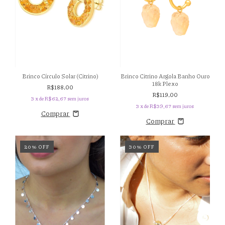
Brinco Citrino Argola Banho Ouro
Brinco Círculo Solar (Citrino)
18k Plexo
R$188,00
R$119,00
3
x de
R$62,67
sem juros
3
x de
R$39,67
sem juros
Comprar
Comprar
20
%
OFF
30
%
OFF