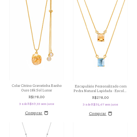
Colar Citrino Gravatinha Banho
Escapulário Personalizado com
Ouro 18k Sol Lunar
Pedra Natural Lapidada - Escolha
a sua Pedra - Banho Ouro 18k
R$178,00
R$278,00
3
x de
R$59,33
sem juros
3
x de
R$92,67
sem juros
Comprar
Comprar