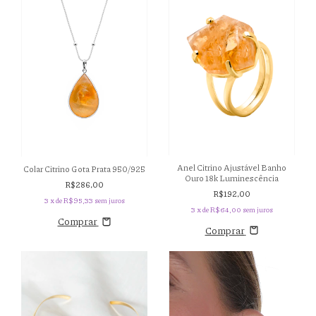
Anel Citrino Ajustável Banho
Colar Citrino Gota Prata 950/925
Ouro 18k Luminescência
R$286,00
R$192,00
3
x de
R$95,33
sem juros
3
x de
R$64,00
sem juros
Comprar
Comprar