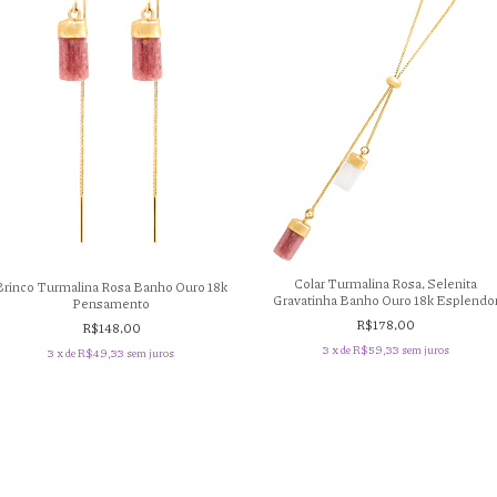
Colar Turmalina Rosa, Selenita
Brinco Turmalina Rosa Banho Ouro 18k
Gravatinha Banho Ouro 18k Esplendo
Pensamento
R$178,00
R$148,00
3
x de
R$59,33
sem juros
3
x de
R$49,33
sem juros