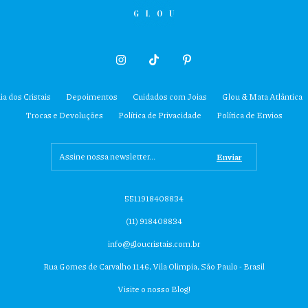
ia dos Cristais
Depoimentos
Cuidados com Joias
Glou & Mata Atlântica
Trocas e Devoluções
Política de Privacidade
Política de Envios
5511918408834
(11) 918408834
info@gloucristais.com.br
Rua Gomes de Carvalho 1146, Vila Olimpia, São Paulo - Brasil
Visite o nosso Blog!