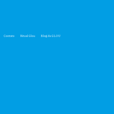
Contato
Ritual Glou
Blog da GLOU