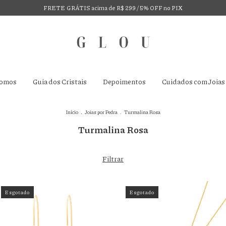
FRETE GRÁTIS acima de R$ 299 / 5% OFF no PIX
omos
Guia dos Cristais
Depoimentos
Cuidados com Joias
Início
.
Joias por Pedra
.
Turmalina Rosa
Turmalina Rosa
Filtrar
Esgotado
Esgotado