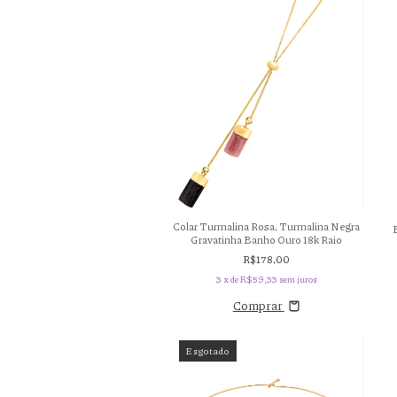
Colar Turmalina Rosa, Turmalina Negra
Gravatinha Banho Ouro 18k Raio
R$178,00
3
x de
R$59,33
sem juros
Comprar
Esgotado