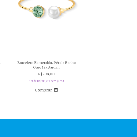
a
Bracelete Esmeralda, Pérola Banho
Brinco Esmeralda, Pérola 
Ouro 18k Jardim
18k Jardim
R$236,00
R$136,00
3
x de
R$78,67
sem juros
3
x de
R$45,33
sem ju
Comprar