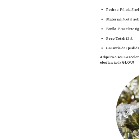
Pedras
: Pérola She
Material
: Metal no
Estilo
: Bracelete rí
Peso Total
: 12 g.
Garantia de Qualid
Adquira o seu Bracelet
elegância da GLOU!