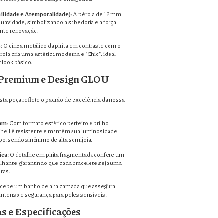
nilidade e Atemporalidade)
: A pérola de 12 mm
a suavidade, simbolizando a sabedoria e a força
nte renovação.
o
: O cinza metálico da pirita em contraste com o
rola cria uma estética moderna e "Chic", ideal
 look básico.
 Premium e Design GLOU
esta peça reflete o padrão de excelência da nossa
 mm
: Com formato esférico perfeito e brilho
 shell é resistente e mantém sua luminosidade
o, sendo sinônimo de alta semijoia.
ica
: O detalhe em pirita fragmentada confere um
ilhante, garantindo que cada bracelete seja uma
ras.
ecebe um banho de alta camada que assegura
 intenso e segurança para peles sensíveis.
as e Especificações