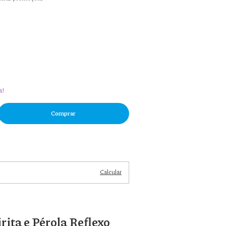
a!
Alterar
CEP
Calcular
rita e Pérola Reflexo