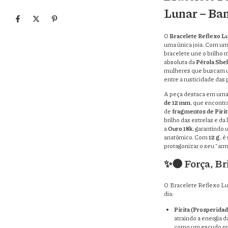
Lunar – Ba
O
Bracelete Reflexo L
uma única joia. Com um
bracelete une o brilho 
absoluta da
Pérola Shel
mulheres que buscam um
entre a rusticidade das
A peça destaca em um
de 12 mm
, que encontra
de
fragmentos de Pirit
brilho das estrelas e da 
a
Ouro 18k
, garantindo 
anatômico. Com
12 g
, é
protagonizar o seu "arm 
✨🌑 Força, Br
O Bracelete Reflexo Lun
dia:
Pirita (Prosperida
atraindo a energia 
como um escudo pro