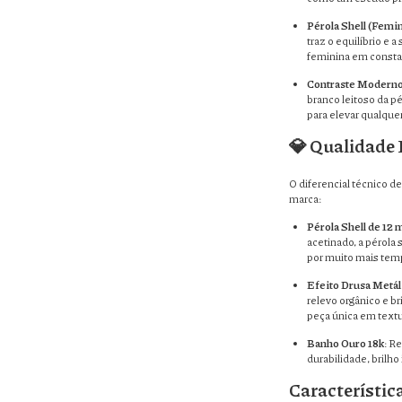
Pérola Shell (Femi
traz o equilíbrio e 
feminina em consta
Contraste Modern
branco leitoso da pé
para elevar qualquer
💎 Qualidade
O diferencial técnico d
marca:
Pérola Shell de 12
acetinado, a pérola
por muito mais temp
Efeito Drusa Metál
relevo orgânico e br
peça única em textu
Banho Ouro 18k
: R
durabilidade, brilho
Característic