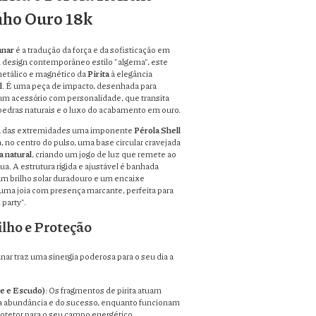
nho Ouro 18k
unar
é a tradução da força e da sofisticação em
 design contemporâneo estilo "algema", este
metálico e magnético da
Pirita
à elegância
l
. É uma peça de impacto, desenhada para
 acessório com personalidade, que transita
 pedras naturais e o luxo do acabamento em ouro.
a das extremidades uma imponente
Pérola Shell
, no centro do pulso, uma base circular cravejada
a natural
, criando um jogo de luz que remete ao
lua. A estrutura rígida e ajustável é banhada
um brilho solar duradouro e um encaixe
 uma joia com presença marcante, perfeita para
party".
ilho e Proteção
ar traz uma sinergia poderosa para o seu dia a
de e Escudo)
: Os fragmentos de pirita atuam
da abundância e do sucesso, enquanto funcionam
tetor para o seu campo energético.