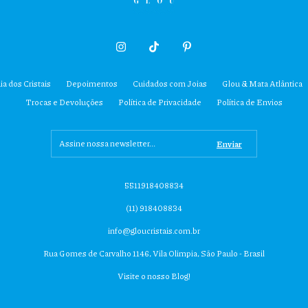
ia dos Cristais
Depoimentos
Cuidados com Joias
Glou & Mata Atlântica
Trocas e Devoluções
Política de Privacidade
Política de Envios
5511918408834
(11) 918408834
info@gloucristais.com.br
Rua Gomes de Carvalho 1146, Vila Olimpia, São Paulo - Brasil
Visite o nosso Blog!