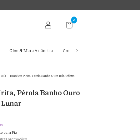
0
Glou & Mata Atlântica
Contato
Ritual Glou
Blog da 
 18k
.
Bracelete Pirita, Pérola Banho Ouro 18k Reflexo
irita, Pérola Banho Ouro
 Lunar
os
o com Pix
utras promoções