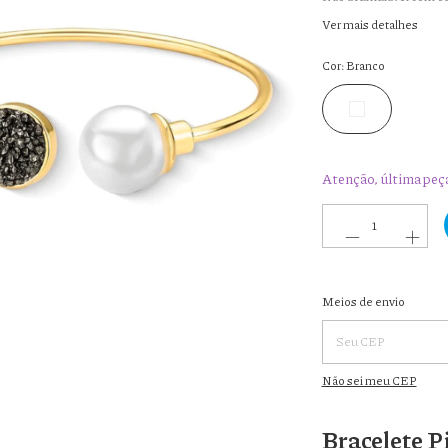
Ver mais detalhes
Cor:
Branco
Atenção, última peç
Entregas para o CEP:
Meios de envio
Não sei meu CEP
Bracelete Pi