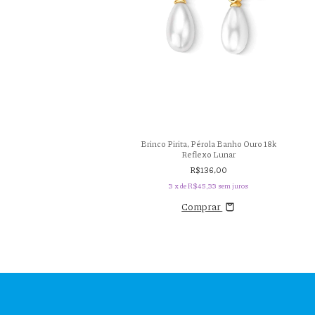
ralda, Pérola Banho Ouro 18k
Brinco Pirita, Pérola Banho Ouro 18k
Jardim
Reflexo Lunar
R$216,00
R$136,00
x de
R$72,00
sem juros
3
x de
R$45,33
sem juros
Comprar