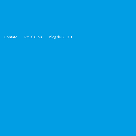
Contato
Ritual Glou
Blog da GLOU