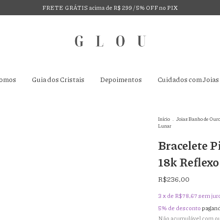
FRETE GRÁTIS acima de R$ 299 / 5% OFF no PIX
omos
Guia dos Cristais
Depoimentos
Cuidados com Joias
Início
.
Joias Banho de Ouro
Lunar
Bracelete P
18k Reflexo
R$236,00
3
x de
R$78,67
sem jur
5% de desconto
pagand
Não acumulável com o