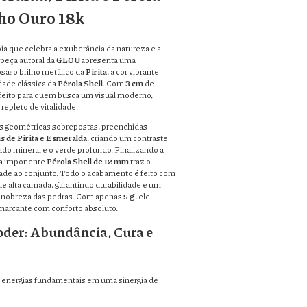
ho Ouro 18k
ia que celebra a exuberância da natureza e a
 peça autoral da
GLOU
apresenta uma
sa: o brilho metálico da
Pirita
, a cor vibrante
dade clássica da
Pérola Shell
. Com
3 cm
de
erfeito para quem busca um visual moderno,
repleto de vitalidade.
s geométricas sobrepostas, preenchidas
s de Pirita e Esmeralda
, criando um contraste
ado mineral e o verde profundo. Finalizando a
ma imponente
Pérola Shell de 12 mm
traz o
dade ao conjunto. Todo o acabamento é feito com
e alta camada, garantindo durabilidade e um
 a nobreza das pedras. Com apenas
5 g
, ele
arcante com conforto absoluto.
oder: Abundância, Cura e
 energias fundamentais em uma sinergia de