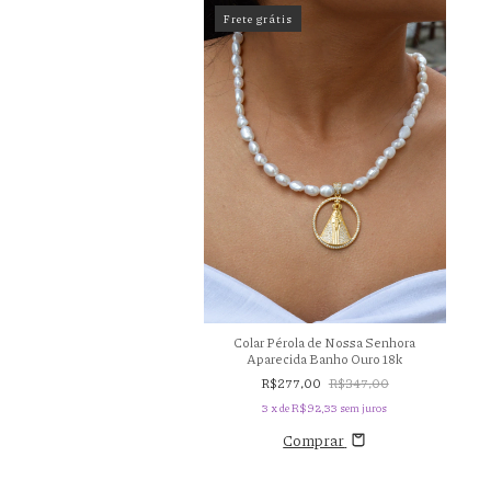
Frete grátis
Colar Pérola de Nossa Senhora
ta Gravatinha Banho Ouro 18k
Aparecida Banho Ouro 18k
Abundância
R$277,00
R$347,00
R$188,00
3
x de
R$92,33
sem juros
x de
R$62,67
sem juros
Comprar
Comprar