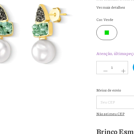
Ver mais detalhes
Cor:
Verde
Atenção, última peç
Entregas para o CEP:
Meios de envio
Não sei meu CEP
Brinco Esme