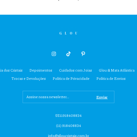
ia dos Cristais
Depoimentos
Cuidados com Joias
Glou & Mata Atlântica
Trocas e Devoluções
Política de Privacidade
Política de Envios
5511918408834
(11) 918408834
info@gloucristais.com.br