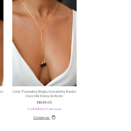
Brinco Ametista Banho 
ro
Colar Turmalina Negra Gravatinha Banho
Sentidos
Ouro 18k Dama da Noite
R$119,00
R$188,00
3
x de
R$39,67
sem ju
3
x de
R$62,67
sem juros
Comprar
Comprar