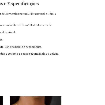
as e Especificações
 de Esmeralda natural, Pirita natural e Pérola
bre com banho de Ouro 18k de alta camada.
 altura total.
r).
ade
: 1 ano no banho e acabamento.
den e conecte-se com a abundância e a beleza