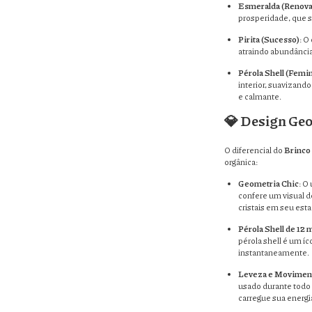
Esmeralda (Renova
prosperidade, que si
Pirita (Sucesso)
: O
atraindo abundânci
Pérola Shell (Femin
interior, suavizando
e calmante.
💎 Design Geo
O diferencial do
Brinco
orgânica:
Geometria Chic
: O
confere um visual de
cristais em seu esta
Pérola Shell de 12
pérola shell é um íc
instantaneamente.
Leveza e Movimen
usado durante todo 
carregue sua energi