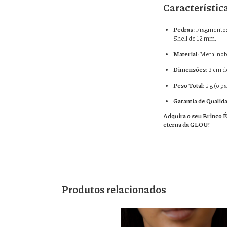
Característic
Pedras
: Fragmentos
Shell de 12 mm.
Material
: Metal no
Dimensões
: 3 cm de
Peso Total
: 5 g (o pa
Garantia de Qualid
Adquira o seu Brinco É
eterna da GLOU!
Produtos relacionados