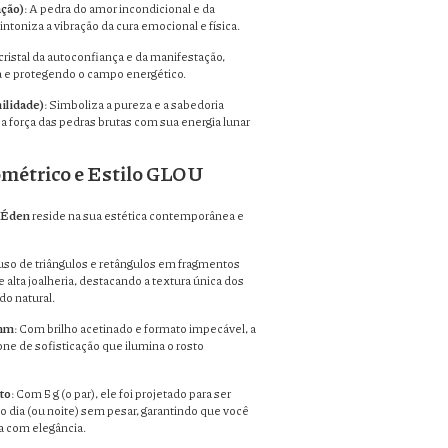
ção)
: A pedra do amor incondicional e da
ntoniza a vibração da cura emocional e física.
 cristal da autoconfiança e da manifestação,
a e protegendo o campo energético.
ilidade)
: Simboliza a pureza e a sabedoria
 a força das pedras brutas com sua energia lunar
métrico e Estilo GLOU
 Éden
reside na sua estética contemporânea e
 uso de triângulos e retângulos em fragmentos
 alta joalheria, destacando a textura única dos
do natural.
 mm
: Com brilho acetinado e formato impecável, a
one de sofisticação que ilumina o rosto
to
: Com 5 g (o par), ele foi projetado para ser
o dia (ou noite) sem pesar, garantindo que você
a com elegância.