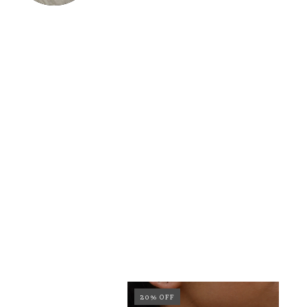
20
%
OFF