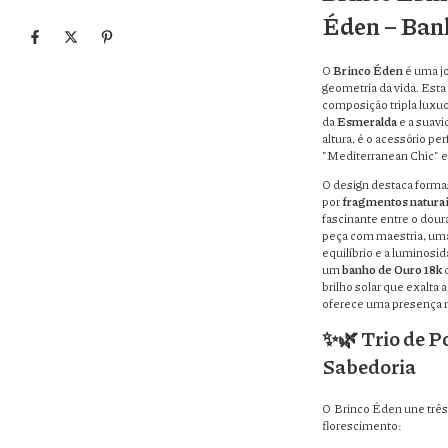
Éden – Ban
O
Brinco Éden
é uma jo
geometria da vida. Esta
composição tripla luxuo
da
Esmeralda
e a suavi
altura, é o acessório p
"Mediterranean Chic" e 
O design destaca forma
por
fragmentos naturai
fascinante entre o dour
peça com maestria, u
equilíbrio e a luminosi
um
banho de Ouro 18k
d
brilho solar que exalta
oferece uma presença m
✨🌿 Trio de P
Sabedoria
O Brinco Éden une três
florescimento: