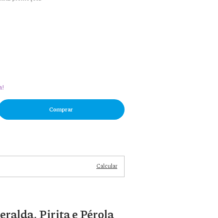
a!
Alterar
CEP
Calcular
ralda, Pirita e Pérola