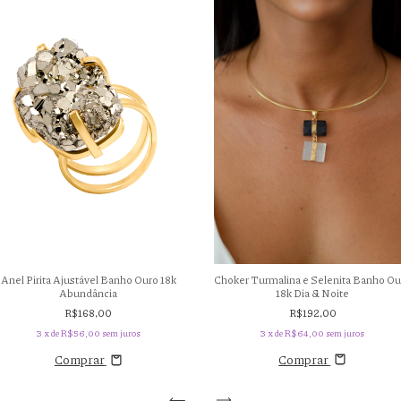
Choker Turmalina e Selenita Banho Ou
Anel Pirita Ajustável Banho Ouro 18k
18k Dia & Noite
Abundância
R$192,00
R$168,00
3
x de
R$64,00
sem juros
3
x de
R$56,00
sem juros
Comprar
Comprar