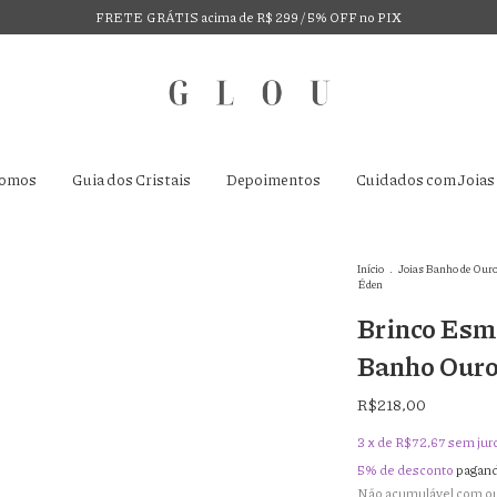
FRETE GRÁTIS acima de R$ 299 / 5% OFF no PIX
omos
Guia dos Cristais
Depoimentos
Cuidados com Joias
Início
.
Joias Banho de Ouro
Éden
Brinco Esme
Banho Ouro
R$218,00
3
x de
R$72,67
sem jur
5% de desconto
pagand
Não acumulável com o