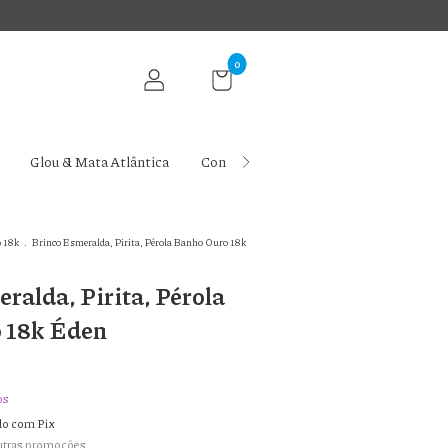
0
Glou & Mata Atlântica
Contato
Ritual Glou
Blog da 
 18k
.
Brinco Esmeralda, Pirita, Pérola Banho Ouro 18k
ralda, Pirita, Pérola
 18k Éden
os
o com Pix
utras promoções