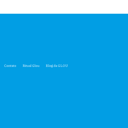
Contato
Ritual Glou
Blog da GLOU