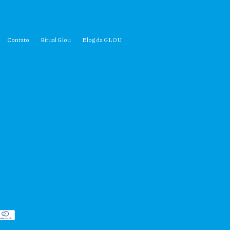
Contato
Ritual Glou
Blog da GLOU