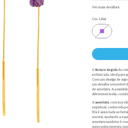
Ver mais detalhes
Cor:
Lilás
O
Brinco Argola
da col
sofisticada, ideal para
Com um design de argol
um detalhe removível d
de ametista. A possibil
diferentes looks, combi
A
ametista
, com sua vi
espiritual, conhecida p
Ela é associada ao fort
mental, ajudando a equil
ametista também é con
autoconhecimento, tor