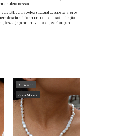
m amuleto pessoal.
ouro 18k com a beleza natural da ametista, este
quem deseja adicionar um toque de sofisticação e
duções, seja para um evento especial ou para o
20
%
OFF
Frete grátis