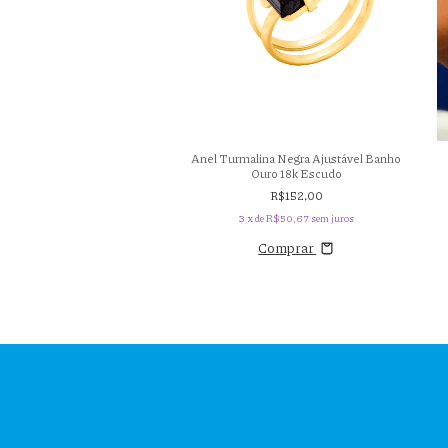
ta Ajustável Banho Ouro 18k
Anel Turmalina Negra Ajustável Banho
Abundância
Ouro 18k Escudo
R$168,00
R$152,00
x de
R$56,00
sem juros
3
x de
R$50,67
sem juros
Comprar
Comprar