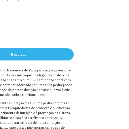
eção
Essências de Paraty
é uma peça versátil e
 quem busca um toque de elegância no dia a dia.
a banhada em ouro 18k, este brinco conta com
e corrente adornado por uma linda pedra geodo
idade de personalização permite que você crie
nando estilo e funcionalidade.
brante coloração roxa, é uma pedra poderosa e
or suas propriedades de proteção e purificação.
alecimento da intuição e à promoção da clareza
ibrar as emoções e a aliviar o estresse. A
siderada um símbolo de transformação e
nando este brinco não apenas uma peça de