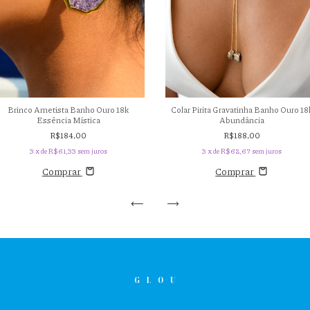
Brinco Ametista Banho Ouro 18k
Colar Pirita Gravatinha Banho Ouro 18
Essência Mística
Abundância
R$184,00
R$188,00
3
x de
R$61,33
sem juros
3
x de
R$62,67
sem juros
Comprar
Comprar