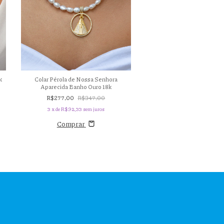
Colar Pérola de Nossa Senhora
k
Brinco Pirita Argola Banh
Aparecida Banho Ouro 18k
Fortuna
R$277,00
R$347,00
R$119,00
3
x de
R$92,33
sem juros
3
x de
R$39,67
sem ju
Comprar
Comprar