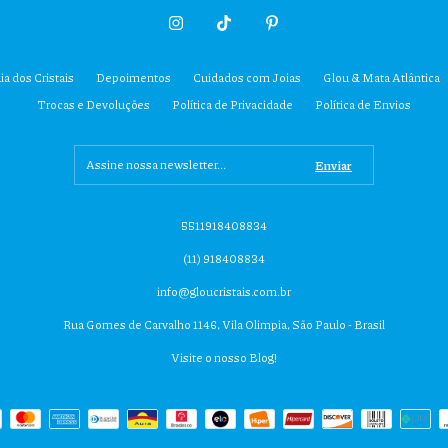
ia dos Cristais
Depoimentos
Cuidados com Joias
Glou & Mata Atlântica
Trocas e Devoluções
Política de Privacidade
Política de Envios
5511918408834
(11) 918408834
info@gloucristais.com.br
Rua Gomes de Carvalho 1146, Vila Olimpia, São Paulo - Brasil
Visite o nosso Blog!