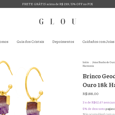
FRETE GRÁTIS acima de R$ 299 / 5% OFF no PIX
omos
Guia dos Cristais
Depoimentos
Cuidados com Joias
Início
.
Joias Banho de Ouro
Harmonia
Brinco Geo
Ouro 18k H
R$188,00
3
x de
R$62,67
sem jur
5% de desconto
pagand
Não acumulável com o