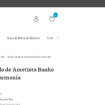
0
Glou & Mata Atlântica
Contato
Ritual Glou
Blog da 
 18k
.
Brinco Geodo de Ametista Banho Ouro 18k
do de Ametista Banho
armonia
os
o com Pix
utras promoções