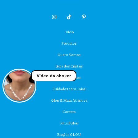
Início
Produtos
Quem Somos
Guia dos Cristais
Vídeo da choker
Depoimentos
Cuidados com Joias
Glou & Mata Atlântica
Contato
Ritual Glou
Blog da GLOU