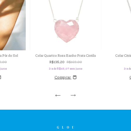
Colar Citr
a Pôr do Sol
Colar Quartzo Rosa Banho Prata Cintila
9,00
R$135,20
R$169,00
3
x d
juros
3
x de
R$45,07
sem juros
Comprar