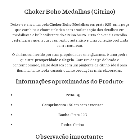
Choker Boho Medalhas (Citrino)
Deixe-se encantar pela
Choker Boho Medalhas
em prata 925, uma peça
que combina o charme rústico com a sofisticação dos detalhes em
medalhas e o brilho vibrante do
citrino bruto
. Essa choker é a escolha
perfeita para quem busca um estilo autêntico e uma conexão profunda
com a natureza.
O citrino, conhecido por suas propriedades energizantes, é uma pedra
que atrai
prosperidade e alegria
. Com um design delicado e
contemporâneo, ela se destaca com um pingente de citrino, ideal para
iluminar tanto looks casuais quanto produções mais elaboradas.
Informações aproximadas do Produto:
Peso:
5g
Comprimento :
50cm com extensor
Banho:
Prata 925
Pedra:
Citrino
Observação importante: