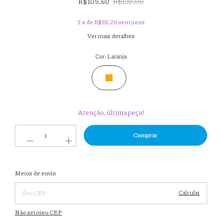
R$105,60
R$132,00
3
x de
R$35,20
sem juros
Ver mais detalhes
Cor:
Laranja
Atenção, última peça!
Entregas para o CEP:
Meios de envio
Alterar
CEP
Calcular
Não sei meu CEP