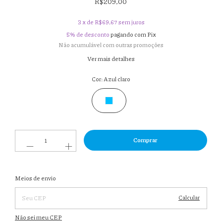
R$209,00
3
x de
R$69,67
sem juros
5% de desconto
pagando com Pix
Não acumulável com outras promoções
Ver mais detalhes
Cor:
Azul claro
Entregas para o CEP:
Meios de envio
Alterar
CEP
Calcular
Não sei meu CEP