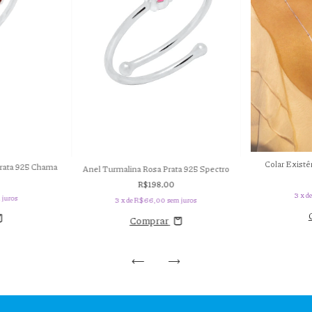
Colar Existê
rata 925 Chama
Anel Turmalina Rosa Prata 925 Spectro
R$198,00
3
x d
 juros
3
x de
R$66,00
sem juros
Comprar