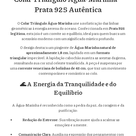
Prata 925 Autêntica
O
Colar Triângulo Água-Marinha
une a sofisticação das linhas
geométricas à energia serena do oceano. Confeccionada em
Prata 925
legítima
, esta joia é um convite ao equilíbrio, ideal para quem busca um
acessório moderno com um significado místico profundo.
O design destaca um pingente de
Água-Marinha natural de
aproximadamente 1,8 cm
, lapidado em um
formato
triangular
impecável. A lapidação cabochão suaviza as arestas da gema,
ressaltando sua cor azul celeste translúcida. A peça é suspensa por
uma
corrente veneziana de bolinhas de 45 cm
, que traz um movimento
contemporâneo e romântico ao colo.
🌊 A Energia da Tranquilidade e do
Equilíbrio
A Água-Marinha é reconhecida como a pedra da paz, da coragem e da
purificação:
Redução do Estresse
: Sua vibração suave ajuda a acalmar as
emoções e a mente.
Comunicação Clara
: Auxilia na expressão dos pensamentos com