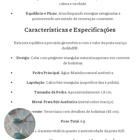
calma e verdade.
Equilíbrio e Fluxo
: Atua limpando energias estagnadas e
promovendo um estado de renovação constante.
Características e Especificações
Esta joia equilibra a precisão geométrica com o valor da prata maciça
da
GLOU
:
Design
: Colar com pingente triangular natural suspenso em corrente
de bolinhas.
Pedra Principal
: Água-Marinha natural autêntica.
Lapidação
: Cabochão triangular (superfície lisa e polida).
Tamanho da Pedra
: Aproximadamente 1,8 cm.
Metal
:
Prata 925 Autêntica
(metal nobre maciço).
Corrente
: Veneziana com detalhes de bolinhas (45 cm).
Peso Total
: 6 g.
Garantia
: Garantia vitalícia quanto à autenticidade da prata 925.