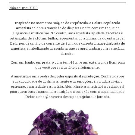
Não sei meu CEP
Inspirado no momento mágico do crepúsculo, o
Colar Crepúsculo
Ametista
celebra a transição do dia para a noite com um toque de
elegância e misticismo. No centro, uma
ametista lapidada, facetada e
retangular
de 8x10mm brilha, representando a última luz do entardecer.
Dela, pende um fio de corrente de 5cm, que carrega uma
pedra bruta de
ametista
, simbolizando as sombras que se aprofundam com a chegada
da noite.
Com um banho em
prata
, o colar tem 44cm e um extensor de 5cm, para
que você possa ajustá-lo perfeitamente.
A
ametista
é uma pedra de
poder espiritual e proteção
. Conhecida por
sua capacidade de acalmar a mente e as emoções, ela ajuda a aliviar o
estresse, a ansiedade e a insônia. Além disso, a ametista é a pedra ideal
para quem busca aumentar a intuição e a conexão com a espiritualidade.
Deixe a energia serena desta pedra guiar sua jornada.