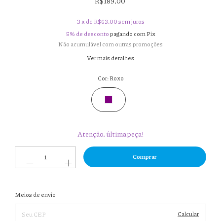
R$189,00
3
x de
R$63,00
sem juros
5% de desconto
pagando com Pix
Não acumulável com outras promoções
Ver mais detalhes
Cor:
Roxo
Atenção, última peça!
Entregas para o CEP:
Meios de envio
Alterar
CEP
Calcular