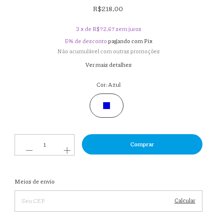
R$218,00
3
x de
R$72,67
sem juros
5% de desconto
pagando com Pix
Não acumulável com outras promoções
Ver mais detalhes
Cor:
Azul
Entregas para o CEP:
Meios de envio
Alterar
CEP
Calcular