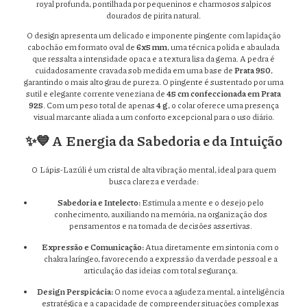
royal profunda, pontilhada por pequeninos e charmosos salpicos
dourados de pirita natural.
O design apresenta um delicado e imponente pingente com lapidação
cabochão em formato oval de
6x5 mm
, uma técnica polida e abaulada
que ressalta a intensidade opaca e a textura lisa da gema. A pedra é
cuidadosamente cravada sob medida em uma base de
Prata 950
,
garantindo o mais alto grau de pureza. O pingente é sustentado por uma
sutil e elegante corrente veneziana de
45 cm confeccionada em Prata
925
. Com um peso total de apenas
4 g
, o colar oferece uma presença
visual marcante aliada a um conforto excepcional para o uso diário.
✨💙 A Energia da Sabedoria e da Intuição
O Lápis-Lazúli é um cristal de alta vibração mental, ideal para quem
busca clareza e verdade:
Sabedoria e Intelecto:
Estimula a mente e o desejo pelo
conhecimento, auxiliando na memória, na organização dos
pensamentos e na tomada de decisões assertivas.
Expressão e Comunicação:
Atua diretamente em sintonia com o
chakra laríngeo, favorecendo a expressão da verdade pessoal e a
articulação das ideias com total segurança.
Design Perspicácia:
O nome evoca a agudeza mental, a inteligência
estratégica e a capacidade de compreender situações complexas