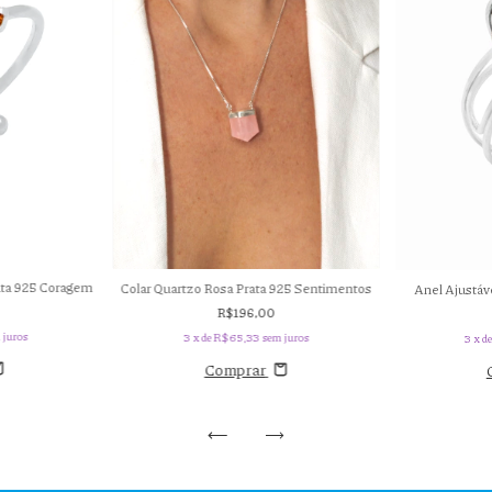
ata 925 Coragem
Colar Quartzo Rosa Prata 925 Sentimentos
Anel Ajustáve
R$196,00
 juros
3
x de
R$65,33
sem juros
3
x d
Comprar