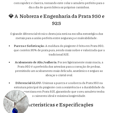
com rapidez e clareza, tornando este colar o amuleto perfeito para o
dia a dia de quem lidera os próprios caminhos.
💎 A Nobreza e Engenharia da Prata 950 e
925
O grande diferencial técnico desta joia está na escolha estratégica dos
metais para a união perfeita entre segurança e maleabilidade:
Pureza e Sofisticação:
A moldura do pingente é feita em Prata 950,
que contém 95% de prata pura, sendo mais nobre e valorizada que a
tradicional 925.
Acabamento de Alta Joalheria:
Por ser ligeiramente mais macia, a
Prata 950 é a preferida dos artesãos para a cravação de pedras,
permitindo um acabamento mais delicado, anatômico e seguro ao
abraçar o cristal oval.
Diferencial GLOU:
Unimos a pureza e a nobreza da Prata 950 na
estrutura principal do pingente com a resistência e a durabilidade da
malha veneziana em Prata 925, garantindo que o seu amuleto tenha
o caimento ideal e máxima longevidade.
Características e Especificações