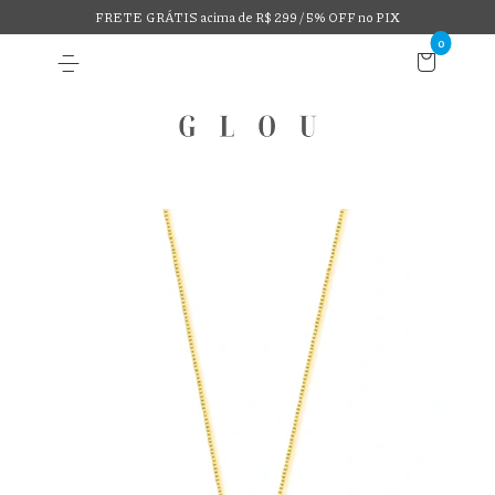
FRETE GRÁTIS acima de R$ 299 / 5% OFF no PIX
0