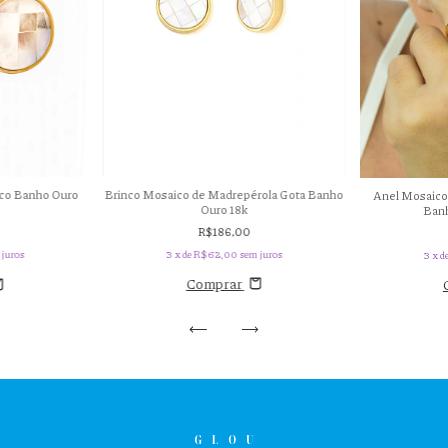
Brinco Mosaico de Madrepérola Gota Banho
ico Banho Ouro
Anel Mosaico
Ouro 18k
Banh
R$186,00
3
x de
R$62,00
sem juros
 juros
3
x d
Comprar