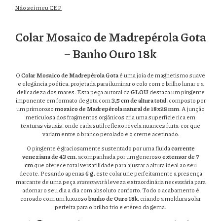
Não sei meu CEP
Colar Mosaico de Madrepérola Gota
– Banho Ouro 18k
O
Colar Mosaico de Madrepérola Gota
é uma joia de magnetismo suave
e elegância poética, projetada para iluminar o colo com o brilho lunar e a
delicadeza dos mares. Esta peça autoral da
GLOU
destaca um pingente
imponente em formato de gota com
3,5 cm de altura total
, composto por
um primoroso
mosaico de Madrepérola natural de 18x25 mm
. A junção
meticulosa dos fragmentos orgânicos cria uma superfície rica em
texturas visuais, onde cada sutil reflexo revela nuances furta-cor que
variam entre o branco perolado e o creme acetinado.
O pingente é graciosamente sustentado por uma fluida
corrente
veneziana de 43 cm
, acompanhada por um generoso
extensor de 7
cm
que oferece total versatilidade para ajustar a altura ideal ao seu
decote. Pesando apenas
6 g
, este colar une perfeitamente a presença
marcante de uma peça
statement
à leveza extraordinária necessária para
adornar o seu dia a dia com absoluto conforto. Todo o acabamento é
coroado com um luxuoso
banho de Ouro 18k
, criando a moldura solar
perfeita para o brilho frio e etéreo da gema.