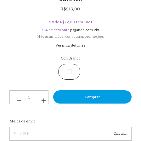
R$216,00
3
x de
R$72,00
sem juros
5% de desconto
pagando com Pix
Não acumulável com outras promoções
Ver mais detalhes
Cor:
Branco
Entregas para o CEP:
Meios de envio
Alterar
CEP
Calcular