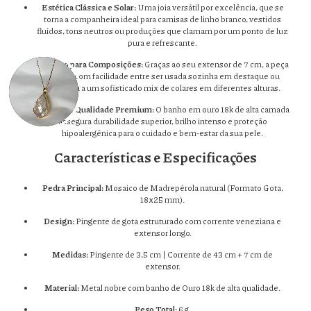
Estética Clássica e Solar:
Uma joia versátil por excelência, que se
torna a companheira ideal para camisas de linho branco, vestidos
fluidos, tons neutros ou produções que clamam por um ponto de luz
pura e refrescante.
Perfeito para Composições:
Graças ao seu extensor de 7 cm, a peça
transita com facilidade entre ser usada sozinha em destaque ou
integrada a um sofisticado mix de colares em diferentes alturas.
Padrão de Qualidade Premium:
O banho em ouro 18k de alta camada
assegura durabilidade superior, brilho intenso e proteção
hipoalergênica para o cuidado e bem-estar da sua pele.
Características e Especificações
Pedra Principal:
Mosaico de Madrepérola natural (Formato Gota,
18x25 mm).
Design:
Pingente de gota estruturado com corrente veneziana e
extensor longo.
Medidas:
Pingente de 3,5 cm | Corrente de 43 cm + 7 cm de
extensor.
Material:
Metal nobre com banho de Ouro 18k de alta qualidade.
Peso Total:
6 g.