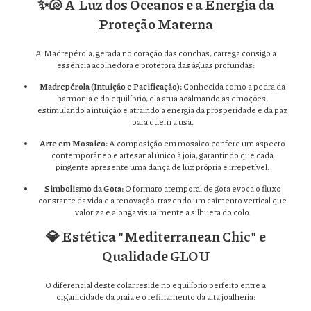
✨🐚 A Luz dos Oceanos e a Energia da
Proteção Materna
A Madrepérola, gerada no coração das conchas, carrega consigo a
essência acolhedora e protetora das águas profundas:
Madrepérola (Intuição e Pacificação):
Conhecida como a pedra da
harmonia e do equilíbrio, ela atua acalmando as emoções,
estimulando a intuição e atraindo a energia da prosperidade e da paz
para quem a usa.
Arte em Mosaico:
A composição em mosaico confere um aspecto
contemporâneo e artesanal único à joia, garantindo que cada
pingente apresente uma dança de luz própria e irrepetível.
Simbolismo da Gota:
O formato atemporal de gota evoca o fluxo
constante da vida e a renovação, trazendo um caimento vertical que
valoriza e alonga visualmente a silhueta do colo.
💎 Estética "Mediterranean Chic" e
Qualidade GLOU
O diferencial deste colar reside no equilíbrio perfeito entre a
organicidade da praia e o refinamento da alta joalheria: