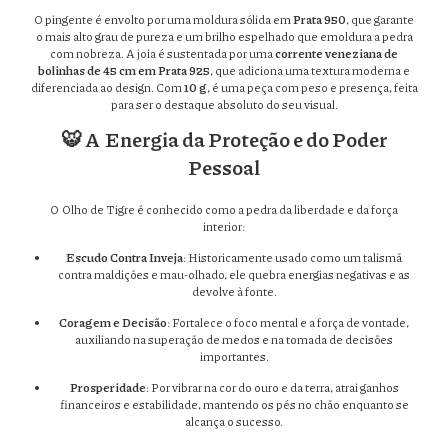
O pingente é envolto por uma moldura sólida em
Prata 950
, que garante
o mais alto grau de pureza e um brilho espelhado que emoldura a pedra
com nobreza. A joia é sustentada por uma
corrente veneziana de
bolinhas de 45 cm em Prata 925
, que adiciona uma textura moderna e
diferenciada ao design. Com
10 g
, é uma peça com peso e presença, feita
para ser o destaque absoluto do seu visual.
🐯 A Energia da Proteção e do Poder
Pessoal
O Olho de Tigre é conhecido como a pedra da liberdade e da força
interior:
Escudo Contra Inveja
: Historicamente usado como um talismã
contra maldições e mau-olhado, ele quebra energias negativas e as
devolve à fonte.
Coragem e Decisão
: Fortalece o foco mental e a força de vontade,
auxiliando na superação de medos e na tomada de decisões
importantes.
Prosperidade
: Por vibrar na cor do ouro e da terra, atrai ganhos
financeiros e estabilidade, mantendo os pés no chão enquanto se
alcança o sucesso.