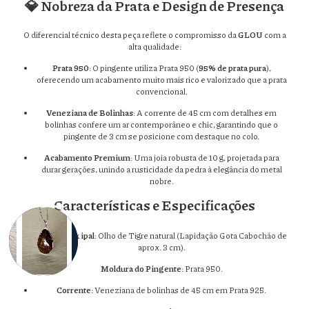
💎 Nobreza da Prata e Design de Presença
O diferencial técnico desta peça reflete o compromisso da
GLOU
com a
alta qualidade:
Prata 950
: O pingente utiliza Prata 950 (
95% de prata pura
),
oferecendo um acabamento muito mais rico e valorizado que a prata
convencional.
Veneziana de Bolinhas
: A corrente de 45 cm com detalhes em
bolinhas confere um ar contemporâneo e chic, garantindo que o
pingente de 3 cm se posicione com destaque no colo.
Acabamento Premium
: Uma joia robusta de 10 g, projetada para
durar gerações, unindo a rusticidade da pedra à elegância do metal
nobre.
Características e Especificações
Pedra Principal
: Olho de Tigre natural (Lapidação Gota Cabochão de
aprox. 3 cm).
Moldura do Pingente
: Prata 950.
Corrente
: Veneziana de bolinhas de 45 cm em Prata 925.