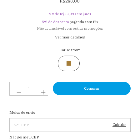
R$286,00
3
x de
R$95,33
sem juros
5% de desconto
pagando com Pix
Não acumulável com outras promoções
Ver mais detalhes
Cor:
Marrom
Entregas para o CEP:
Meios de envio
Alterar
CEP
Calcular
Não sei meu CEP