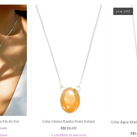
10
%
OFF
Colar Citrino Banho Prata Solaris
a Pôr do Sol
Colar Água-Mar
R$139,00
9,00
R$1
3
x de
R$46,33
sem juros
juros