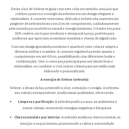
Deixe a luz de Selene te guiar com este colar encantador, uma joia que
celebra a pureza e a energia da selenita em um design elegante e
minimalista. A corrente veneziana, delicada e sofisticada, sustenta um
pingente de selenita bruta com 2cm de comprimento, cuidadosamente
selecionado por sua beleza natural e energia luminosa. O banho em prata
925 confere um toque moderno e atemporal à peça, perfeita para
mulheres que apreciam acessórios versáteis e cheios de significado.
Com um design gravatinha moderno e ajustável, este colar se adapta a
diversos estilos e ocasiões. A corrente regulável permite ajustar o
comprimento em até 60cm, possibilitando criar diferentes looks e
combinações. Use-o como peça principal para um visual clean e
minimalista, ou combine-o com outros colares para um estilo mais
elaborado e personalizado.
A energia de Selene (selenita):
Selene, a deusa da lua, personifica a luz, a intuição e a magia. A selenita,
seu cristal correspondente, irradia essas qualidades, oferecendo:
Limpeza e purificação:
A selenita purifica a aura, os ambientes e
outros cristais, removendo energias negativas e bloqueios.
Clareza mental e paz interior:
A selenita auxilia na clareza mental, na
intuição e na paz interior, promovendo a calma e a serenidade.