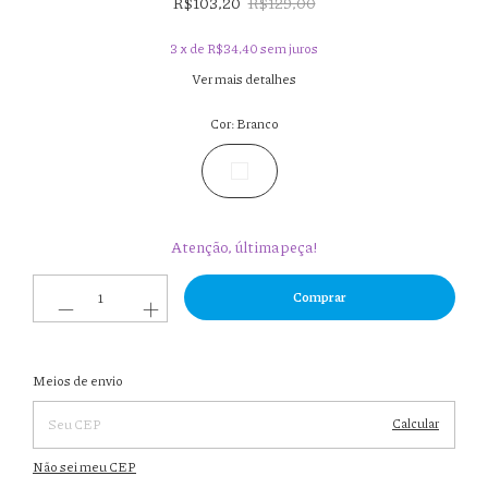
R$103,20
R$129,00
3
x de
R$34,40
sem juros
Ver mais detalhes
Cor:
Branco
Atenção, última peça!
Entregas para o CEP:
Meios de envio
Alterar
CEP
Calcular
Não sei meu CEP