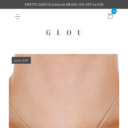
FRETE GRÁTIS acima de R$ 299 / 5% OFF no PIX
0
20
%
OFF