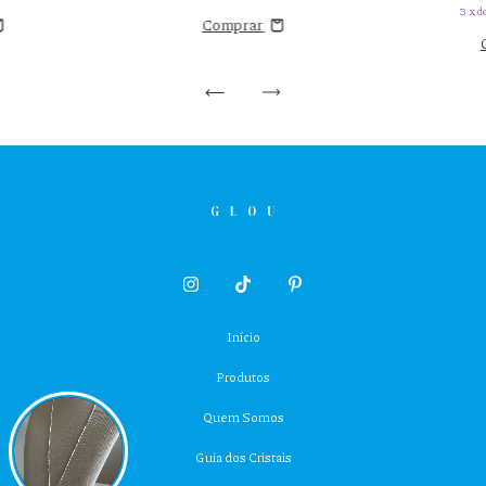
3
x d
Comprar
Início
Produtos
Quem Somos
Guia dos Cristais