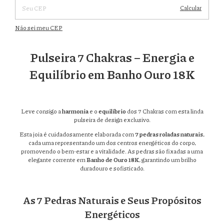
Calcular
Não sei meu CEP
Pulseira 7 Chakras – Energia e
Equilíbrio em Banho Ouro 18K
Leve consigo a
harmonia
e o
equilíbrio
dos 7 Chakras com esta linda
pulseira de design exclusivo.
Esta joia é cuidadosamente elaborada com
7 pedras roladas naturais
,
cada uma representando um dos centros energéticos do corpo,
promovendo o bem-estar e a vitalidade. As pedras são fixadas a uma
elegante corrente em
Banho de Ouro 18K
, garantindo um brilho
duradouro e sofisticado.
As 7 Pedras Naturais e Seus Propósitos
Energéticos