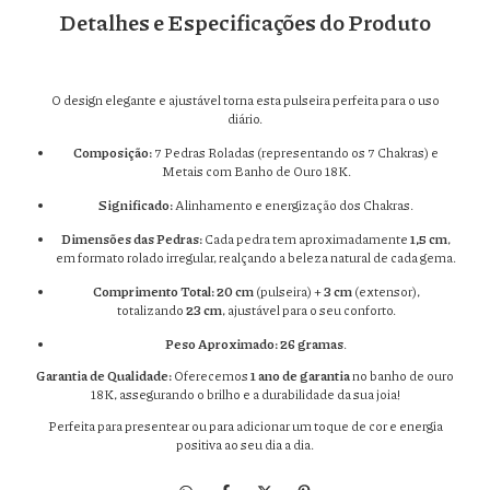
Detalhes e Especificações do Produto
O design elegante e ajustável torna esta pulseira perfeita para o uso
diário.
Composição:
7 Pedras Roladas (representando os 7 Chakras) e
Metais com Banho de Ouro 18K.
Significado:
Alinhamento e energização dos Chakras.
Dimensões das Pedras:
Cada pedra tem aproximadamente
1,5 cm
,
em formato rolado irregular, realçando a beleza natural de cada gema.
Comprimento Total:
20 cm
(pulseira) +
3 cm
(extensor),
totalizando
23 cm
, ajustável para o seu conforto.
Peso Aproximado:
26 gramas
.
Garantia de Qualidade:
Oferecemos
1 ano de garantia
no banho de ouro
18K, assegurando o brilho e a durabilidade da sua joia!
Perfeita para presentear ou para adicionar um toque de cor e energia
positiva ao seu dia a dia.