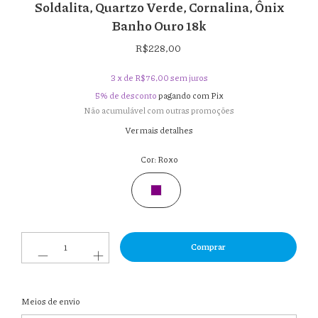
Soldalita, Quartzo Verde, Cornalina, Ônix
Banho Ouro 18k
R$228,00
3
x de
R$76,00
sem juros
5% de desconto
pagando com Pix
Não acumulável com outras promoções
Ver mais detalhes
Cor:
Roxo
Entregas para o CEP:
Meios de envio
Alterar
CEP