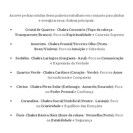
As sete pedras roladas desta pulseira trabalham em conjunto para alinhar
e energizar seus chakras principais:
Cristal de Quartzo - Chakra Coronário (Topo da cabeça -
Transparente/Branco):
Foco na
Espiritualidade
e Conexão Superior
Ametista - Chakra Frontal/Terceiro Olho (Testa -
Roxo/Violeta):
Foco na
Intuição
e Sabedoria
Sodalita - Chakra Laríngeo (Garganta - Azul):
Foco na
Comunicação
e Expressão da Verdade
Quartzo Verde - Chakra Cardíaco (Coração - Verde):
Foco no
Amor
Incondicional e Compaixão
Citrino - Chakra Plexo Solar (Estômago - Amarelo/Dourado):
Foco
no
Poder Pessoal
e Confiança
Coranalina - Chakra Sacral/Umbilical (Ventre - Laranja):
Foco
na
Criatividade
e Equilíbrio das Emoções
Ônix- Chakra Básico/Raiz (Base da coluna - Vermelho/Preto):
Foco
na
Estabilidade
e Segurança