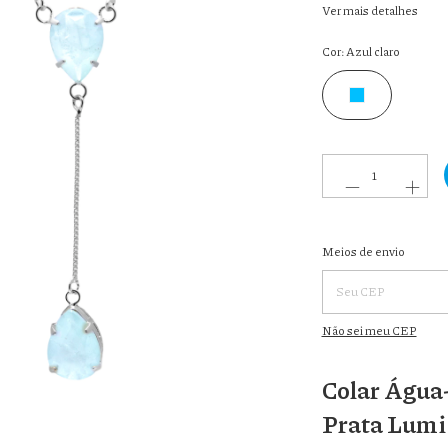
Ver mais detalhes
Cor:
Azul claro
Entregas para o CEP:
Meios de envio
Não sei meu CEP
Colar Água
Prata Lumi