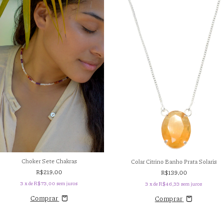
Choker Sete Chakras
Colar Citrino Banho Prata Solaris
R$219,00
R$139,00
3
x de
R$73,00
sem juros
3
x de
R$46,33
sem juros
Comprar
Comprar