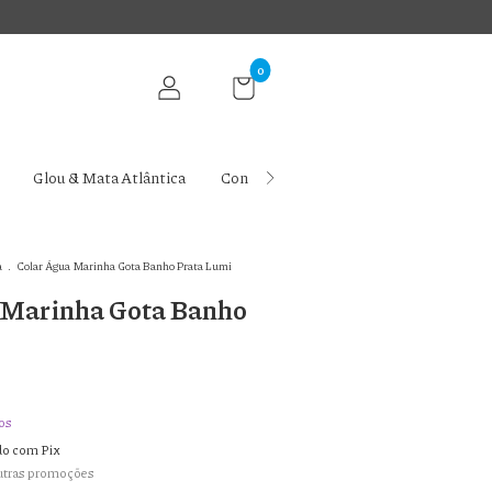
0
Glou & Mata Atlântica
Contato
Ritual Glou
Blog da 
a
.
Colar Água Marinha Gota Banho Prata Lumi
 Marinha Gota Banho
os
o com Pix
utras promoções