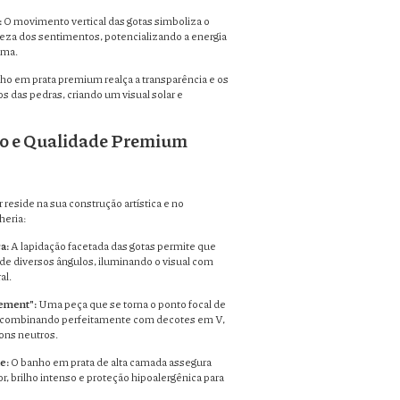
:
O movimento vertical das gotas simboliza o
areza dos sentimentos, potencializando a energia
ema.
o em prata premium realça a transparência e os
 das pedras, criando um visual solar e
ão e Qualidade Premium
r reside na sua construção artística e no
heria:
a:
A lapidação facetada das gotas permite que
 de diversos ângulos, iluminando o visual com
al.
tement":
Uma peça que se torna o ponto focal de
 combinando perfeitamente com decotes em V,
tons neutros.
e:
O banho em prata de alta camada assegura
r, brilho intenso e proteção hipoalergênica para