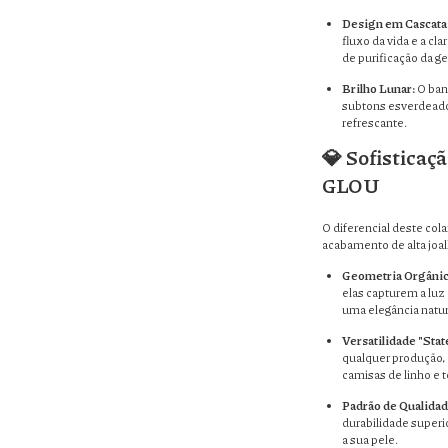
Design em Cascata
fluxo da vida e a cl
de purificação da g
Brilho Lunar:
O banh
subtons esverdeados
refrescante.
💎 Sofisticaç
GLOU
O diferencial deste cola
acabamento de alta joal
Geometria Orgânic
elas capturem a luz
uma elegância natur
Versatilidade "Sta
qualquer produção,
camisas de linho e 
Padrão de Qualidad
durabilidade superio
a sua pele.