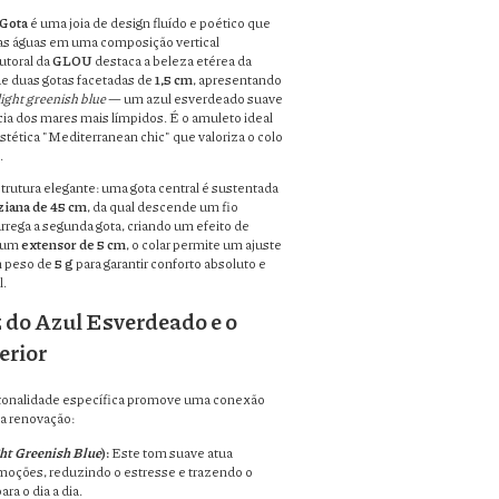
 Gota
é uma joia de design fluído e poético que
as águas em uma composição vertical
utoral da
GLOU
destaca a beleza etérea da
e duas gotas facetadas de
1,5 cm
, apresentando
light greenish blue
— um azul esverdeado suave
ia dos mares mais límpidos. É o amuleto ideal
tética "Mediterranean chic" que valoriza o colo
.
trutura elegante: uma gota central é sustentada
ziana de 45 cm
, da qual descende um fio
rrega a segunda gota, criando um efeito de
m um
extensor de 5 cm
, o colar permite um ajuste
m peso de
5 g
para garantir conforto absoluto e
.
 do Azul Esverdeado e o
erior
tonalidade específica promove uma conexão
 a renovação:
ht Greenish Blue
):
Este tom suave atua
oções, reduzindo o estresse e trazendo o
ra o dia a dia.