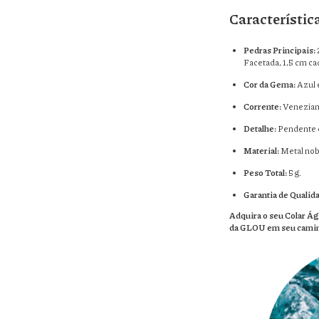
Característic
Pedras Principais:
Facetada, 1,5 cm ca
Cor da Gema:
Azul 
Corrente:
Veneziana
Detalhe:
Pendente d
Material:
Metal nobr
Peso Total:
5 g.
Garantia de Qualid
Adquira o seu Colar Águ
da GLOU em seu cami