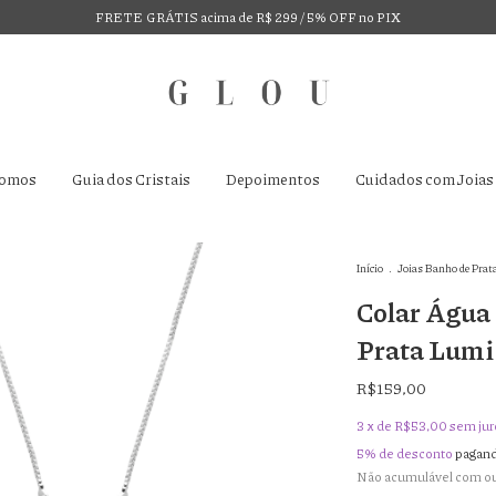
FRETE GRÁTIS acima de R$ 299 / 5% OFF no PIX
omos
Guia dos Cristais
Depoimentos
Cuidados com Joias
Início
.
Joias Banho de Prat
Colar Água
Prata Lumi
R$159,00
3
x de
R$53,00
sem jur
5% de desconto
pagand
Não acumulável com o