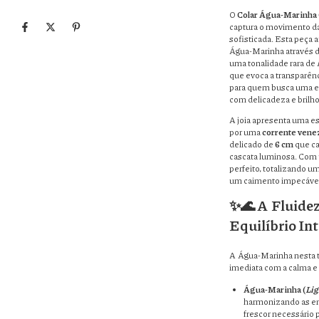
O
Colar Água-Marinha
captura o movimento d
sofisticada. Esta peça a
Água-Marinha através d
uma tonalidade rara de
que evoca a transparênc
para quem busca uma es
com delicadeza e brilho
A joia apresenta uma es
por uma
corrente vene
delicado de
6 cm
que ca
cascata luminosa. Co
perfeito, totalizando u
um caimento impecável
✨🌊 A Fluidez
Equilíbrio Int
A Água-Marinha nesta 
imediata com a calma e
Água-Marinha (
Lig
harmonizando as em
frescor necessário pa