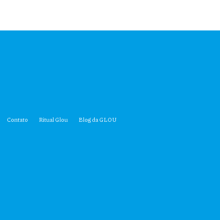
Contato
Ritual Glou
Blog da GLOU