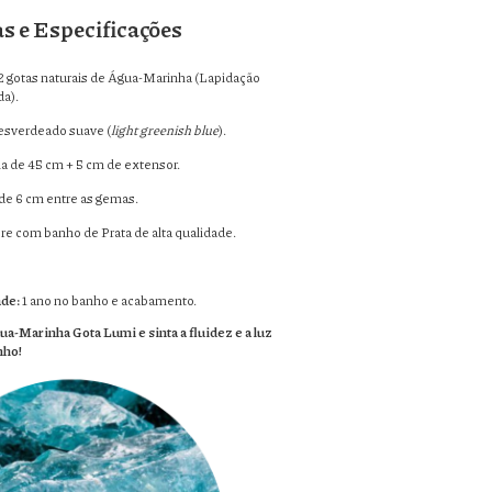
as e Especificações
2 gotas naturais de Água-Marinha (Lapidação
da).
esverdeado suave (
light greenish blue
).
 de 45 cm + 5 cm de extensor.
e 6 cm entre as gemas.
e com banho de Prata de alta qualidade.
ade:
1 ano no banho e acabamento.
a-Marinha Gota Lumi e sinta a fluidez e a luz
nho!