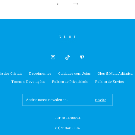
ia dos Cristais
Depoimentos
Cuidados com Joias
Glou & Mata Atlântica
Trocas e Devoluções
Política de Privacidade
Política de Envios
5511918408834
(11) 918408834