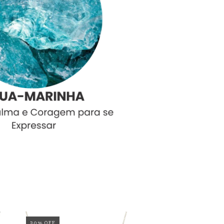
20
%
OFF
20
%
OFF